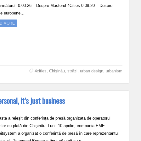
următorul: 0:03:26 – Despre Masterul 4Cities 0:08:20 – Despre
le europene…
D MORE
4cities
,
Chişinău
,
străzi
,
urban design
,
urbanism
rsonal, it’s just business
sta a reieșit din conferința de presă organizată de operatorul
rilor cu plată din Chișinău. Luni, 10 aprilie, compania EME
eitsystem a organizat o conferință de presă în care reprezentantul
eia, dl. Zsigmond Bodnar a ținut să vină cu o…