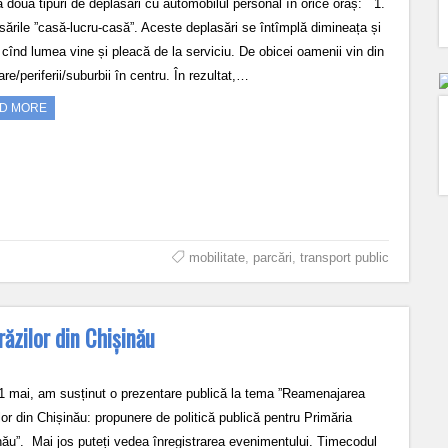
ă două tipuri de deplasări cu automobilul personal în orice oraș: 1.
sările ”casă-lucru-casă”. Aceste deplasări se întîmplă dimineața și
 cînd lumea vine și pleacă de la serviciu. De obicei oamenii vin din
re/periferii/suburbii în centru. În rezultat,…
D MORE
mobilitate
,
parcări
,
transport public
zilor din Chișinău
31 mai, am susținut o prezentare publică la tema ”Reamenajarea
lor din Chișinău: propunere de politică publică pentru Primăria
nău”. Mai jos puteți vedea înregistrarea evenimentului. Timecodul