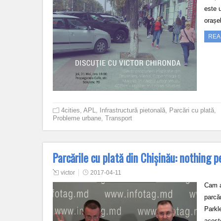
este 
orașe
REA
4cities
,
APL
,
Infrastructură pietonală
,
Parcări cu plată
,
Probleme urbane
,
Transport
Parcările cu plată din Chișinău: nothing pe
victor
2017-04-11
Cam a
parcă
Parkl
acest