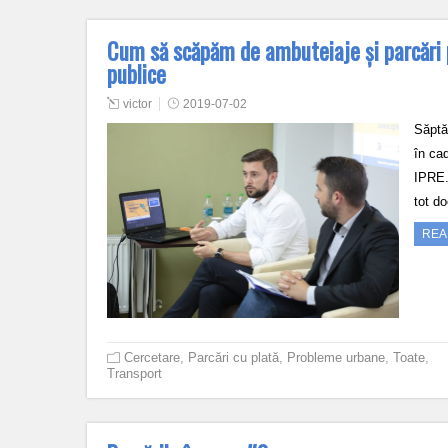
Cum să scăpăm de ambuteiaje și parcări p
publice
victor
2019-07-02
Săptă
în cad
IPRE. 
tot d
REA
Cercetare
,
Parcări cu plată
,
Probleme urbane
,
Toate
,
Transport