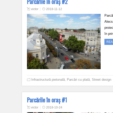
Parcările în oraș #2
victor
2018-11-12
Parcăr
Alecsa
proiec
în pri
REA
Infrastructură pietonală
,
Parcări cu plată
,
Street design
Parcările în oraș #1
victor
2018-10-24