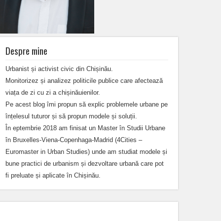
Despre mine
Urbanist și activist civic din Chișinău.
Monitorizez și analizez politicile publice care afectează
viața de zi cu zi a chișinăuienilor.
Pe acest blog îmi propun să explic problemele urbane pe
înțelesul tuturor și să propun modele și soluții.
În eptembrie 2018 am finisat un Master în Studii Urbane
în Bruxelles-Viena-Copenhaga-Madrid (4Cities –
Euromaster in Urban Studies) unde am studiat modele și
bune practici de urbanism și dezvoltare urbană care pot
fi preluate și aplicate în Chișinău.