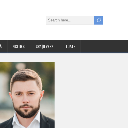
Ă
4CITIES
SPAȚII VERZI
TOATE