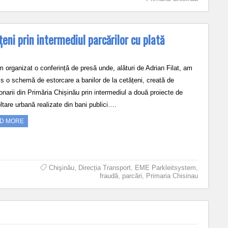
eni prin intermediul parcărilor cu plată
m organizat o conferință de presă unde, alături de Adrian Filat, am
is o schemă de estorcare a banilor de la cetățeni, creată de
onarii din Primăria Chișinău prin intermediul a două proiecte de
ltare urbană realizate din bani publici….
D MORE
Chişinău
,
Direcția Transport
,
EME Parkleitsystem
,
fraudă
,
parcări
,
Primaria Chisinau