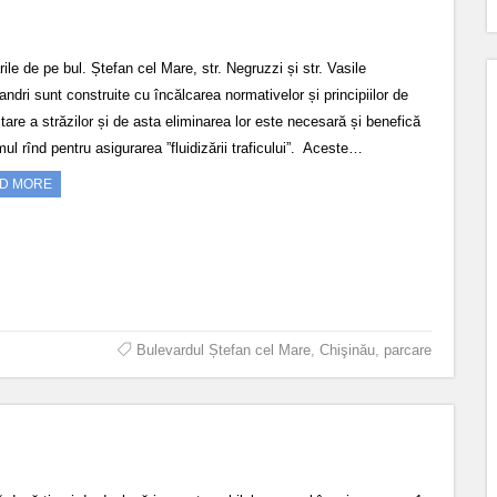
ile de pe bul. Ștefan cel Mare, str. Negruzzi și str. Vasile
ndri sunt construite cu încălcarea normativelor și principiilor de
tare a străzilor și de asta eliminarea lor este necesară și benefică
mul rînd pentru asigurarea ”fluidizării traficului”. Aceste…
D MORE
Bulevardul Ștefan cel Mare
,
Chişinău
,
parcare