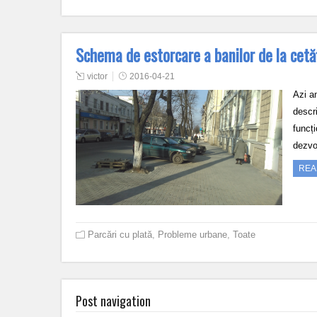
Schema de estorcare a banilor de la cetăț
victor
2016-04-21
Azi a
descr
funcți
dezvo
REA
Parcări cu plată
,
Probleme urbane
,
Toate
Post navigation