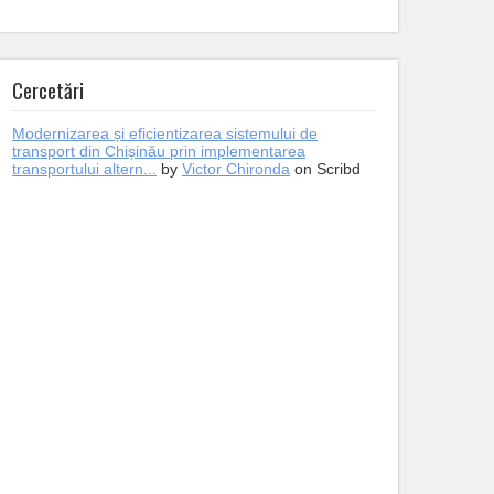
Cercetări
Modernizarea și eficientizarea sistemului de
transport din Chișinău prin implementarea
transportului altern...
by
Victor Chironda
on Scribd