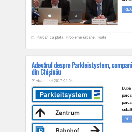
REA
Parcări cu plată
,
Probleme urbane
,
Toate
Adevărul despre Parkleistystem, compani
din Chișinău
victor
2017-04-04
După 
parcă
parcăr
subal
REA