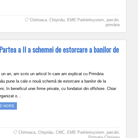
Chirtoaca
,
Chişinău
,
EME Parkleitsystem
,
parcări
,
primărie
Partea a II a schemei de estorcare a banilor de
un an, am scris un articol în care am explicat cu Primăria
nău pune la cale o nouă schemă de estorcare a banilor de la
ni, în beneficul unei firme private, cu fondatori din offshore. Chiar
rganizat o…
D MORE
Chirtoaca
,
Chişinău
,
CMC
,
EME Parkleitsystem
,
parcări
,
Primaria Chisinau