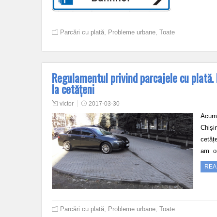
Parcări cu plată
,
Probleme urbane
,
Toate
Regulamentul privind parcajele cu plată. 
la cetățeni
victor
2017-03-30
Acum 
Chiși
cetățe
am o
REA
Parcări cu plată
,
Probleme urbane
,
Toate