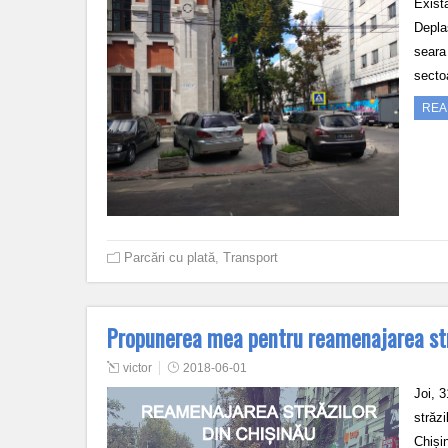
Exist
Depla
seara
sectoa
REA
Parcări cu plată
,
Transport
Propunerea mea pentru reamenajarea stră
victor
2018-06-01
Joi, 
străzi
Chiși