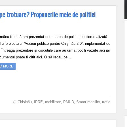
e trotuare? Propunerile mele de politici
mâna trecută am prezentat cercetarea de politici publice realizată
rul proiectului ”Audieri publice pentru Chișinău 2.0”, implementat de
Întreaga prezentare și discuțiile care au urmat pot fi văzute aici iar
ocumentul poate fi citit aici. O să redau pe…
D MORE
Chişinău
,
IPRE
,
mobilitate
,
PMUD
,
Smart mobility
,
trafic