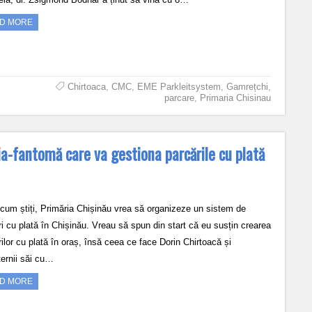
D MORE
Chirtoaca
,
CMC
,
EME Parkleitsystem
,
Gamrețchi
,
parcare
,
Primaria Chisinau
a-fantomă care va gestiona parcările cu plată
cum știți, Primăria Chișinău vrea să organizeze un sistem de
ri cu plată în Chișinău. Vreau să spun din start că eu susțin crearea
ilor cu plată în oraș, însă ceea ce face Dorin Chirtoacă și
ternii săi cu…
D MORE