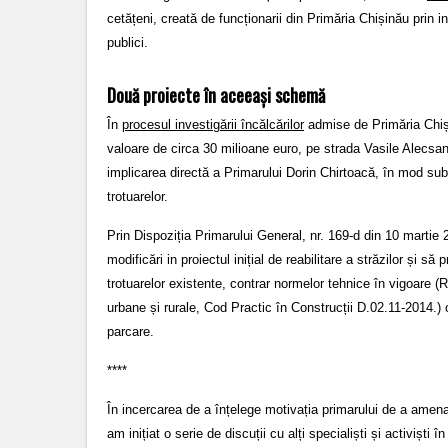
cetățeni, creată de funcționarii din Primăria Chișinău prin 
publici.
Două proiecte în aceeași schemă
În
procesul investigării încălcărilor
admise de Primăria Chiși
valoare de circa 30 milioane euro, pe strada Vasile Alecsan
implicarea directă a Primarului Dorin Chirtoacă, în mod sub
trotuarelor.
Prin Dispoziția Primarului General, nr. 169-d din 10 marti
modificări in proiectul inițial de reabilitare a străzilor și să
trotuarelor existente, contrar normelor tehnice în vigoare (R
urbane și rurale, Cod Practic în Construcții D.02.11-2014.
parcare.
****
În incercarea de a înțelege motivația primarului de a amena
am inițiat o serie de discuții cu alți specialiști și activiști 