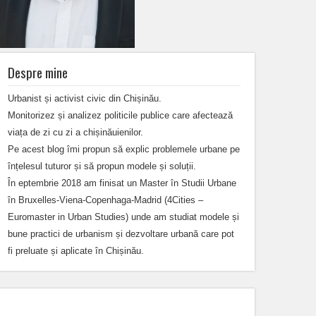
Despre mine
Urbanist și activist civic din Chișinău.
Monitorizez și analizez politicile publice care afectează
viața de zi cu zi a chișinăuienilor.
Pe acest blog îmi propun să explic problemele urbane pe
înțelesul tuturor și să propun modele și soluții.
În eptembrie 2018 am finisat un Master în Studii Urbane
în Bruxelles-Viena-Copenhaga-Madrid (4Cities –
Euromaster in Urban Studies) unde am studiat modele și
bune practici de urbanism și dezvoltare urbană care pot
fi preluate și aplicate în Chișinău.