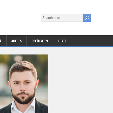
Ă
4CITIES
SPAȚII VERZI
TOATE