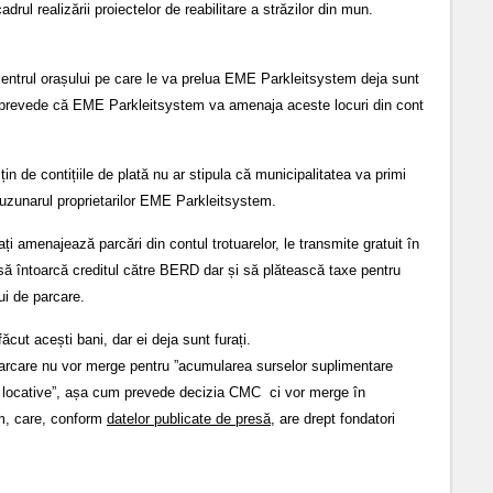
rul realizării proiectelor de reabilitare a străzilor din mun.
 centrul orașului pe care le va prelua EME Parkleitsystem deja sunt
ul prevede că EME Parkleitsystem va amenaja aceste locuri din cont
in de contițiile de plată nu ar stipula că municipalitatea va primi
uzunarul proprietarilor EME Parkleitsystem.
ți amenajează parcări din contul trotuarelor, le transmite gratuit în
i să întoarcă creditul către BERD dar și să plătească taxe pentru
ui de parcare.
ăcut acești bani, dar ei deja sunt furați.
parcare nu vor merge pentru ”acumularea surselor suplimentare
rele locative”, așa cum prevede decizia CMC ci vor merge în
m, care, conform
datelor publicate de presă
, are drept fondatori