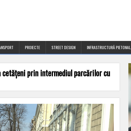
ANSPORT
PROIECTE
STREET DESIGN
INFRASTRUCTURĂ PIETONAL
 cetățeni prin intermediul parcărilor cu