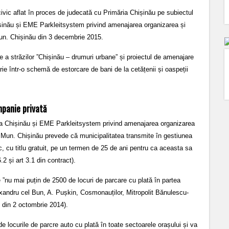
 civic aflat în proces de judecată cu Primăria Chișinău pe subiectul
hișinău și EME Parkleitsystem privind amenajarea organizarea și
 Mun. Chișinău din 3 decembrie 2015.
e a străzilor ”Chișinău – drumuri urbane” și proiectul de amenajare
rie într-o schemă de estorcare de bani de la cetățenii și oaspeții
mpanie privată
ia Chișinău și EME Parkleitsystem privind amenajarea organizarea
 în Mun. Chișinău prevede că municipalitatea transmite în gestiunea
 cu titlu gratuit, pe un termen de 25 de ani pentru ca aceasta sa
2 și art 3.1 din contract).
nu mai puțin de 2500 de locuri de parcare cu plată în partea
lexandru cel Bun, A. Pușkin, Cosmonauților, Mitropolit Bănulescu-
5 din 2 octombrie 2014).
 locurile de parcre auto cu plată în toate sectoarele orașului și va