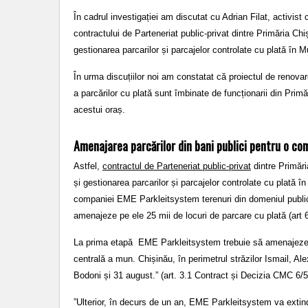
În cadrul investigației am discutat cu Adrian Filat, activist
contractului de Parteneriat public-privat dintre Primăria C
gestionarea parcarilor și parcajelor controlate cu plată în
În urma discuțiilor noi am constatat că proiectul de renovar
a parcărilor cu plată sunt îmbinate de funcționarii din Primă
acestui oraș.
Amenajarea parcărilor din bani publici pentru o co
Astfel,
contractul de Parteneriat public-privat
dintre Primăr
și gestionarea parcarilor și parcajelor controlate cu plată
companiei EME Parkleitsystem terenuri din domeniul public,
amenajeze pe ele 25 mii de locuri de parcare cu plată (art 6.
La prima etapă EME Parkleitsystem trebuie să amenajeze ”
centrală a mun. Chișinău, în perimetrul străzilor Ismail, A
Bodoni și 31 august.” (art. 3.1 Contract și Decizia CMC 6/
”Ulterior, în decurs de un an, EME Parkleitsystem va extinde