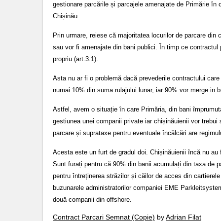
gestionare parcările și parcajele amenajate de Primărie în cad
Chișinău.
Prin urmare, reiese că majoritatea locurilor de parcare din
sau vor fi amenajate din bani publici. În timp ce contract
propriu (art.3.1).
Asta nu ar fi o problemă dacă prevederile contractului care ț
numai 10% din suma rulajului lunar, iar 90% vor merge in b
Astfel, avem o situație în care Primăria, din bani împrumuta
gestiunea unei companii private iar chișinăuienii vor trebu
parcare și suprataxe pentru eventuale încălcări are regimul
Acesta este un furt de gradul doi. Chișinăuienii încă nu au f
Sunt furați pentru că 90% din banii acumulați din taxa de 
pentru întreținerea străzilor și căilor de acces din cartie
buzunarele administratorilor companiei EME Parkleitsyste
două companii din offshore.
Contract Parcari Semnat (Copie)
by
Adrian Filat