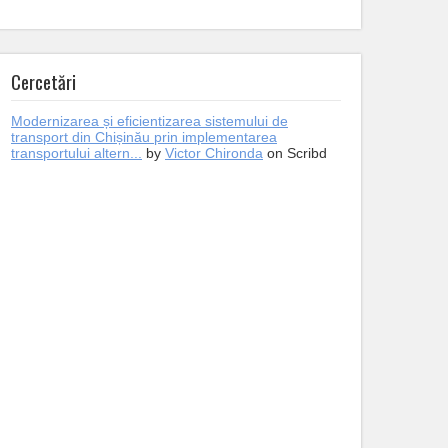
Cercetări
Modernizarea și eficientizarea sistemului de
transport din Chișinău prin implementarea
transportului altern...
by
Victor Chironda
on Scribd