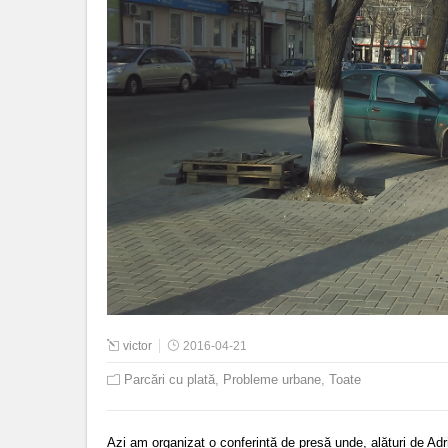
victor
2016-04-21
Parcări cu plată
,
Probleme urbane
,
Toate
Azi am organizat o conferință de presă unde, alături de
Adr