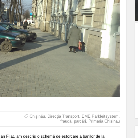
Chişinău
,
Direcția Transport
,
EME Parkleitsystem
,
fraudă
,
parcări
,
Primaria Chisinau
ian Filat
, am descris o schemă de estorcare a banilor de la