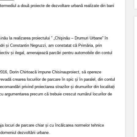
intermediul a două proiecte de dezvoltare urbană realizate din bani
nău la realizarea proiectului ” „Chişinău – Drumuri Urbane” în
dri și Constantin Negruzzi, am constatat că Primăria, prin
iectiv și ilegal, amenajează parcări pentru automobile din contul
e 2016, Dorin Chirtoacă impune Chisinauproiect, să opereze
 prevadă crearea locurilor de parcare în spic și în paralel, din contul
ecomandări privind proiectarea strazilor și drumurilor din localitați
) cu argumentarea precum că trebuie crescut numărul locurilor de
ja locuri de parcare chiar și cu încălcarea normelor tehnice
în domeniul dezvoltării urbane.