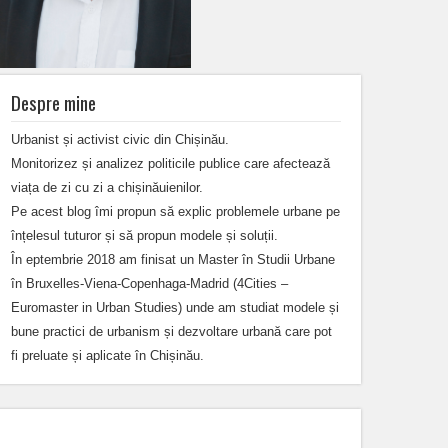
Despre mine
Urbanist și activist civic din Chișinău.
Monitorizez și analizez politicile publice care afectează
viața de zi cu zi a chișinăuienilor.
Pe acest blog îmi propun să explic problemele urbane pe
înțelesul tuturor și să propun modele și soluții.
În eptembrie 2018 am finisat un Master în Studii Urbane
în Bruxelles-Viena-Copenhaga-Madrid (4Cities –
Euromaster in Urban Studies) unde am studiat modele și
bune practici de urbanism și dezvoltare urbană care pot
fi preluate și aplicate în Chișinău.