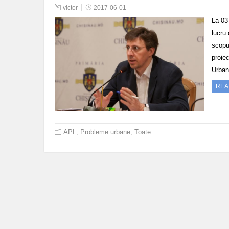
victor
2017-06-01
La 03
lucru 
scopul
proie
Urban
REA
APL
,
Probleme urbane
,
Toate