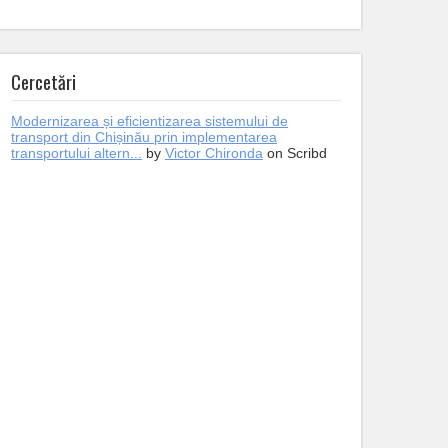
Cercetări
Modernizarea și eficientizarea sistemului de
transport din Chișinău prin implementarea
transportului altern...
by
Victor Chironda
on Scribd