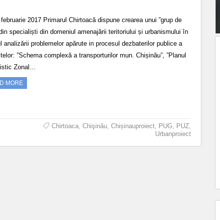
 februarie 2017 Primarul Chirtoacă dispune crearea unui ”grup de
din specialiști din domeniul amenajării teritoriului și urbanismului în
 analizării problemelor apărute in procesul dezbaterilor publice a
ctelor: ”Schema complexă a transporturilor mun. Chișinău”, ”Planul
istic Zonal…
D MORE
Chirtoaca
,
Chişinău
,
Chișinauproiect
,
PUG
,
PUZ
,
Urbanproiect