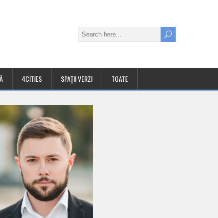
Ă
4CITIES
SPAȚII VERZI
TOATE