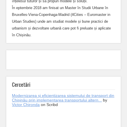
înțelesul tuturor și să propun modele și soluții.
În eptembrie 2018 am finisat un Master în Studii Urbane în
Bruxelles-Viena-Copenhaga-Madrid (4Cities – Euromaster in
Urban Studies) unde am studiat modele și bune practici de
urbanism și dezvoltare urbană care pot fi preluate și aplicate
în Chișinău.
Cercetări
Modernizarea și eficientizarea sistemului de transport din
Chișinău prin implementarea transportului altern...
by
Victor Chironda
on Scribd