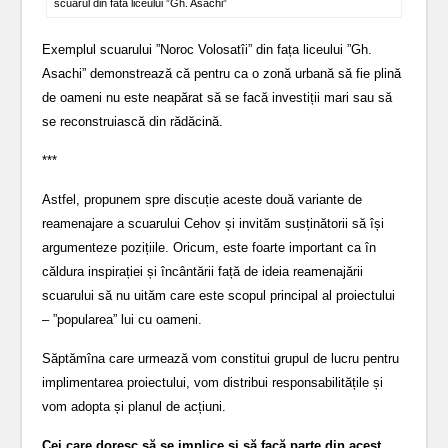
scuarul din fata liceului ”Gh. Asachi”
Exemplul scuarului ”Noroc Volosatîi” din fața liceului ”Gh.
Asachi” demonstrează că pentru ca o zonă urbană să fie plină
de oameni nu este neapărat să se facă investiții mari sau să
se reconstruiască din rădăcină.
***
Astfel, propunem spre discuție aceste două variante de
reamenajare a scuarului Cehov și invităm susținătorii să își
argumenteze pozițiile. Oricum, este foarte important ca în
căldura inspirației și încântării față de ideia reamenajării
scuarului să nu uităm care este scopul principal al proiectului
– ”popularea” lui cu oameni.
Săptămîna care urmează vom constitui grupul de lucru pentru
implimentarea proiectului, vom distribui responsabilitățile și
vom adopta și planul de acțiuni.
Cei care doresc să se implice și să facă parte din acest