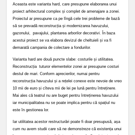
Aceasta este varianta hard, care presupune elaborarea unui
proiect arhitectural complex și complet de amenajare a zonei.
Proiectul ar presupune ca pe lîngă cele trei probleme de bază
să se prevadă reconstrucția și modernizarea havuzului,
gazonului, pavajului, plantarea arborilor decorativi. În baza
acestui proiect se va elabora devizul de cheltuieli și va fi
demarată campania de colectare a fondurilor.
Varianta hard are două puncte slabe: costurile și utilitatea.
Reconstrucția tuturor elementelor zonei ar presupune costuri
destul de mari. Conform aprecierilor, numai pentru
reconstrucția havuzului și a rețelei conexe este nevoie de vreo
10 mii de euro și cîteva mii de lei pe lună pentru întreținere.
Mai ales că teatrul nu are buget pentru întreținerea havuzului
iar municipalitatea nu se poate implica pentru că spațiul nu
este în gestionea lor.
Iar utilitatea acestor restructurări poate fi doar presupusă, așa
cum nu avem studii care să ne demonstreze că existența unui