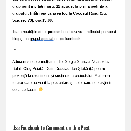
grup sunt invitați marți, 12 august la prima ședința a
grupului. Întîlnirea va avea loc la
Cocoșul Roșu
(Str.
Sciusev 79), ora 19:00.
Toate noutățile și tot procesul de lucru va fi reflectat pe acest
blog și pe
grupul special
de pe facebook.
***
Aducem sincere mulțumiri dlor Sergiu Stanciu, Veaceslav
Bulat, Oleg Poiată, Dorin Dusciac, Ion Ștefăniță pentru
prezență la eveniment și susținere a proiectului. Mulțimim
tuturor care au venit la prezentare și celor care ne susțin în
ceea ce facem
Use Facebook to Comment on this Post