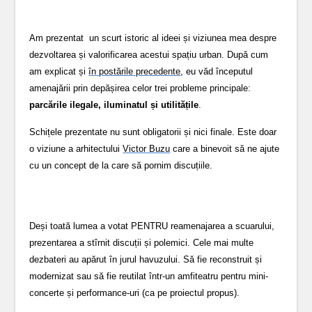
Am prezentat un scurt istoric al ideei și viziunea mea despre
dezvoltarea și valorificarea acestui spațiu urban. După cum
am explicat și
în postările precedente
, eu văd începutul
amenajării prin depășirea celor trei probleme principale:
parcările ilegale, iluminatul și utilitățile
.
Schițele prezentate nu sunt obligatorii și nici finale. Este doar
o viziune a arhitectului
Victor Buzu
care a binevoit să ne ajute
cu un concept de la care să pornim discuțiile.
Deși toată lumea a votat PENTRU reamenajarea a scuarului,
prezentarea a stîrnit discuții și polemici. Cele mai multe
dezbateri au apărut în jurul havuzului. Să fie reconstruit și
modernizat sau să fie reutilat într-un amfiteatru pentru mini-
concerte și performance-uri (ca pe proiectul propus).