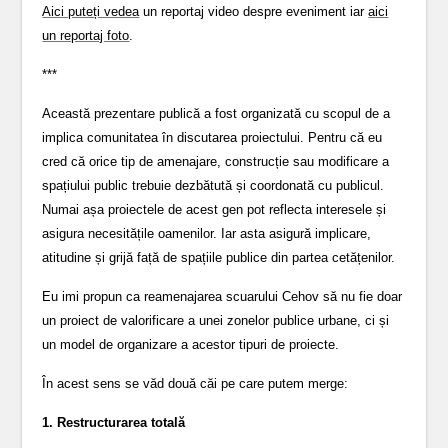
Aici puteți vedea
un reportaj video despre eveniment iar
aici
un reportaj foto
.
***
Această prezentare publică a fost organizată cu scopul de a
implica comunitatea în discutarea proiectului. Pentru că eu
cred că orice tip de amenajare, construcție sau modificare a
spațiului public trebuie dezbătută și coordonată cu publicul.
Numai așa proiectele de acest gen pot reflecta interesele și
asigura necesitățile oamenilor. Iar asta asigură implicare,
atitudine și grijă față de spațiile publice din partea cetățenilor.
Eu imi propun ca reamenajarea scuarului Cehov să nu fie doar
un proiect de valorificare a unei zonelor publice urbane, ci și
un model de organizare a acestor tipuri de proiecte.
În acest sens se văd două căi pe care putem merge:
1. Restructurarea totală