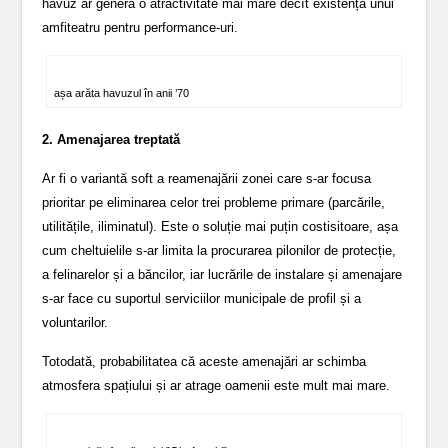
havuz ar genera o atractivitate mai mare decît existența unui
amfiteatru pentru performance-uri.
așa arăta havuzul în anii ’70
2. Amenajarea treptată
Ar fi o variantă soft a reamenajării zonei care s-ar focusa
prioritar pe eliminarea celor trei probleme primare (parcările,
utilitățile, iliminatul). Este o soluție mai puțin costisitoare, așa
cum cheltuielile s-ar limita la procurarea pilonilor de protecție,
a felinarelor și a băncilor, iar lucrările de instalare și amenajare
s-ar face cu suportul serviciilor municipale de profil și a
voluntarilor.
Totodată, probabilitatea că aceste amenajări ar schimba
atmosfera spațiului și ar atrage oamenii este mult mai mare.