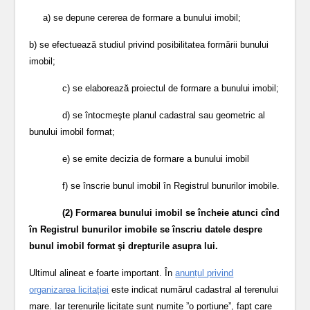
a) se depune cererea de formare a bunului imobil;
b) se efectuează studiul privind posibilitatea formării bunului
imobil;
c) se elaborează proiectul de formare a bunului imobil;
d) se întocmeşte planul cadastral sau geometric al
bunului imobil format;
e) se emite decizia de formare a bunului imobil
f) se înscrie bunul imobil în Registrul bunurilor imobile.
(2) Formarea bunului imobil se încheie atunci cînd
în Registrul bunurilor imobile se înscriu datele despre
bunul imobil format şi drepturile asupra lui.
Ultimul alineat e foarte important. În
anunțul privind
organizarea licitației
este indicat numărul cadastral al terenului
mare. Iar terenurile licitate sunt numite ”o porțiune”, fapt care