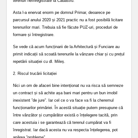
terenuri neînregistrate la Cadastru.
Asta l-a enervat enorm pe domnul Primar, deoarece pe
parcursul anului 2020 și 2021 practic nu a fost posibilă licitare
terenurilor mari. Trebuia să fie făcute PUZ-uri, proceduri de
formare și întregistrare.
Se vede că acum funcținarii de la Arhitectură și Funciare au
primit indicații să scoată terenurile la vânzare chiar și cu prețul
repetării situației cu dl. Mileș.
2. Riscul trucării licitației
Nici un om de afaceri bine intenționat nu va risca să semneze
un contract și să achite așa bani mari pentru un bun imobil
inexistent ”de jure”. Iar cel ce o va face va fi la cheremul
funcționarilor primăriei. În acestă situație putem presupune că
între vânzător și cumpărător există o înțelegere tacită, prin
care acestuia i se garantează că terenul cumpărat va fi
înregistrat. Iar dacă acesta nu va respecta înțelegerea, pot
apărea ”probleme”.