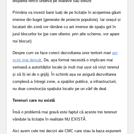
dispărea fericit undeva pe Maldive sau Belize.
Primăria va investi banii luați de pe licitație în acoperirea găurii
imense din buget (generate de proiecte populiste). Iar orașul și
locatarii din zonă vor rămâne cu arii imense de spațiu gol în
jurul blocurilor lor (pe care ulterior, prin alte scheme, vor apare
noi blocuri).
Despre cum se face corect dezvoltarea unor teritorii mari
am
scris mai demult.
Da, așa format necesită o implicare mai
serioasă a autorităților locale (e mult mai ușor să vinzi terenul
și să îți iei de o grijă). În schimb așa se asigură dezvoltarea
complexă a întregii zone, a spațiilor publice, a infrastructurii,
nu doar construcția spațiului locativ pe un vârf de deal.
Terenuri care nu există
Însă o problemă mai gravă este faptul că aceste trei terenuri
vândute la licitație în realitate NU EXISTĂ.
Aici avem cele trei decizii ale CMC care stau la baza expunerii