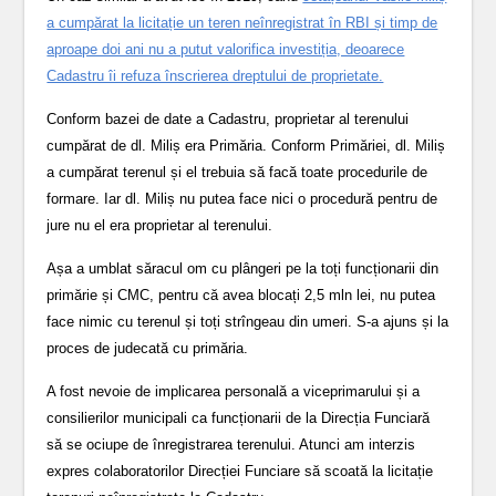
a cumpărat la licitație un teren neînregistrat în RBI și timp de
aproape doi ani nu a putut valorifica investiția, deoarece
Cadastru îi refuza înscrierea dreptului de proprietate.
Conform bazei de date a Cadastru, proprietar al terenului
cumpărat de dl. Miliș era Primăria. Conform Primăriei, dl. Miliș
a cumpărat terenul și el trebuia să facă toate procedurile de
formare. Iar dl. Miliș nu putea face nici o procedură pentru de
jure nu el era proprietar al terenului.
Așa a umblat săracul om cu plângeri pe la toți funcționarii din
primărie și CMC, pentru că avea blocați 2,5 mln lei, nu putea
face nimic cu terenul și toți strîngeau din umeri. S-a ajuns și la
proces de judecată cu primăria.
A fost nevoie de implicarea personală a viceprimarului și a
consilierilor municipali ca funcționarii de la Direcția Funciară
să se ociupe de înregistrarea terenului. Atunci am interzis
expres colaboratorilor Direcției Funciare să scoată la licitație