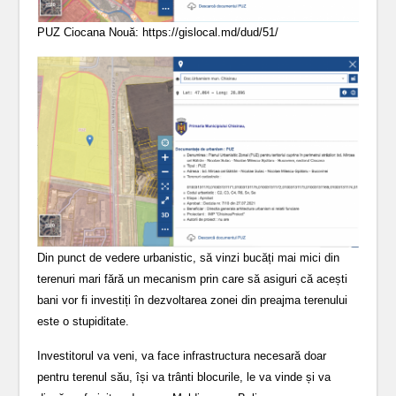
PUZ Ciocana Nouă: https://gislocal.md/dud/51/
Din punct de vedere urbanistic, să vinzi bucăți mai mici din
terenuri mari fără un mecanism prin care să asiguri că acești
bani vor fi investiți în dezvoltarea zonei din preajma terenului
este o stupiditate.
Investitorul va veni, va face infrastructura necesară doar
pentru terenul său, își va trânti blocurile, le va vinde și va