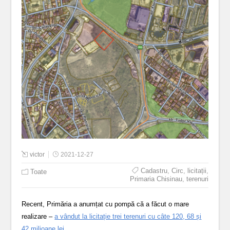
victor
2021-12-27
Cadastru
,
Circ
,
licitații
,
Toate
Primaria Chisinau
,
terenuri
Recent, Primăria a anumțat cu pompă că a făcut o mare
realizare –
a vândut la licitație trei terenuri cu câte 120, 68 și
42 milioane lei
.