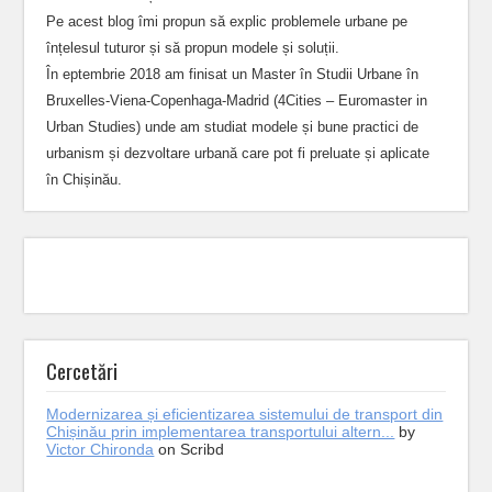
Pe acest blog îmi propun să explic problemele urbane pe
înțelesul tuturor și să propun modele și soluții.
În eptembrie 2018 am finisat un Master în Studii Urbane în
Bruxelles-Viena-Copenhaga-Madrid (4Cities – Euromaster in
Urban Studies) unde am studiat modele și bune practici de
urbanism și dezvoltare urbană care pot fi preluate și aplicate
în Chișinău.
Cercetări
Modernizarea și eficientizarea sistemului de transport din
Chișinău prin implementarea transportului altern...
by
Victor Chironda
on Scribd