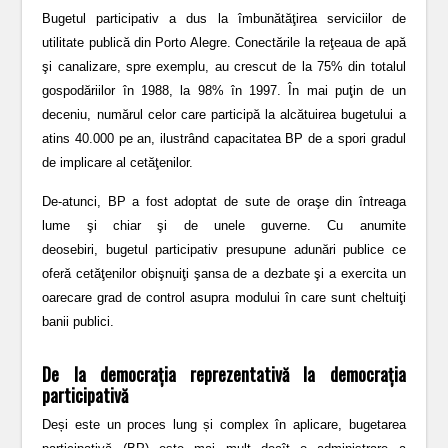
Bugetul participativ a dus la îmbunătăţirea serviciilor de
utilitate publică din Porto Alegre. Conectările la reţeaua de apă
şi canalizare, spre exemplu, au crescut de la 75% din totalul
gospodăriilor în 1988, la 98% în 1997. În mai puţin de un
deceniu, numărul celor care participă la alcătuirea bugetului a
atins 40.000 pe an, ilustrând capacitatea BP de a spori gradul
de implicare al cetăţenilor.
De-atunci, BP a fost adoptat de sute de oraşe din întreaga
lume şi chiar şi de unele guverne. Cu anumite
deosebiri, bugetul participativ presupune adunări publice ce
oferă cetăţenilor obişnuiţi şansa de a dezbate şi a exercita un
oarecare grad de control asupra modului în care sunt cheltuiţi
banii publici.
De la democrația reprezentativă la democrația
participativă
Deși este un proces lung și complex în aplicare, bugetarea