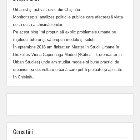
Urbanist și activist civic din Chișinău.
Monitorizez și analizez politicile publice care afectează viața
de zi cu zi a chișinăuienilor.
Pe acest blog îmi propun să explic problemele urbane pe
înțelesul tuturor și să propun modele și soluții.
În eptembrie 2018 am finisat un Master în Studii Urbane în
Bruxelles-Viena-Copenhaga-Madrid (4Cities – Euromaster in
Urban Studies) unde am studiat modele și bune practici de
urbanism și dezvoltare urbană care pot fi preluate și aplicate
în Chișinău.
Cercetări