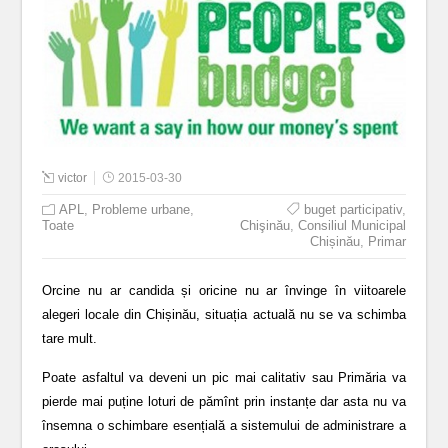
victor
2015-03-30
APL
,
Probleme urbane
,
buget participativ
,
Toate
Chişinău
,
Consiliul Municipal
Chișinău
,
Primar
Orcine nu ar candida și oricine nu ar învinge în viitoarele
alegeri locale din Chișinău, situația actuală nu se va schimba
tare mult.
Poate asfaltul va deveni un pic mai calitativ sau Primăria va
pierde mai puține loturi de pămînt prin instanțe dar asta nu va
însemna o schimbare esențială a sistemului de administrare a