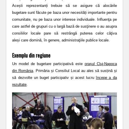
Acești reprezentanți trebuie să se asigure că alocările
bugetare sunt făcute pe baza unor necesități importante pentru
comunitate, nu pe baza unor interese individuale. Influenţa pe
care astfel de grupuri cu o largă bază de susţinere o au asupra
consiliilor locale pare să restrângă puterea celor câţiva
aleși care domină, în genere, administraţiile publice locale.
Exemplu din regiune
Un model de bugetare participativă este
orașul Cluj-Napoca
din România
. Primăria și Consiliul Local au ales să susțină și
să dezvolte un buget participativ și acest lucru
începe a da
rezultate
.