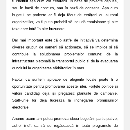
fi cheltuit așa cum vor cetățenii. În bază de proiecte depuse,
sau în bază de concurs, sau în bază de consens. Așa cum
bugetul pe proiecte ar fi deja făcut de cetățeni cu ajutorul
organizațiilor, va fi puțin probabil să includă comisioane și alte
taxe care intră în alte buzunare.
Dar mai important este că o astfel de inițiativă va determina
diverse grupuri de oameni să acționeze, să se implice și să
contribuie la soluționarea problemelor comune: de la
infrastructura pietonală la transportul public și de la evacuarea
gunoiului la organizarea sărbătorilor în oraș.
Faptul că suntem aproape de alegerile locale poate fi o
oportunitate pentru promovarea acestei idei. Forțele politice și
viitorii candidați
deja își pregătesc planurile de campanie
.
Staff-urile lor deja lucrează la închegarea promisiunilor
electorale.
Anume acum am putea promova ideea bugetării participative,
astfel încît ea să se regăsească în toate programele de