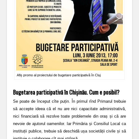
Afiș promo al proiectului de bugetare participativă în Cluj
Bugetarea participativă în Chișinău. Cum e posibil?
Se poate de început cîte puțin. În primul rînd Primarul trebuie
să accepte ideea că el nu are nici capacitate administrativă,
nici financiară să rezolve toate problemele din oraș și că are
nevoie de ajutorul oamenilor. Iar Primăria și Consiliul Local ca
instituții publice, trebuie să deschidă ușa societății civile și să
instituie o colaborare cît mai strînsă.