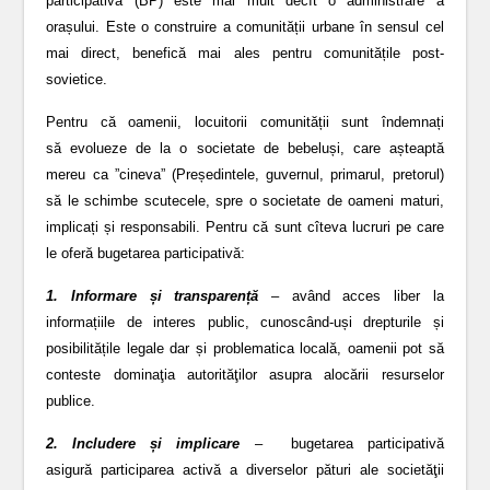
participativă (BP) este mai mult decît o administrare a
orașului. Este o construire a comunității urbane în sensul cel
mai direct, benefică mai ales pentru comunitățile post-
sovietice.
Pentru că oamenii, locuitorii comunității sunt îndemnați
să evolueze de la o societate de bebeluși, care așteaptă
mereu ca ”cineva” (Președintele, guvernul, primarul, pretorul)
să le schimbe scutecele, spre o societate de oameni maturi,
implicați și responsabili. Pentru că sunt cîteva lucruri pe care
le oferă bugetarea participativă:
1. Informare și transparență
– având acces liber la
informațiile de interes public, cunoscând-uși drepturile și
posibilitățile legale dar și problematica locală, oamenii pot să
conteste dominaţia autorităţilor asupra alocării resurselor
publice.
2. Includere și implicare
– bugetarea participativă
asigură participarea activă a diverselor pături ale societăţii