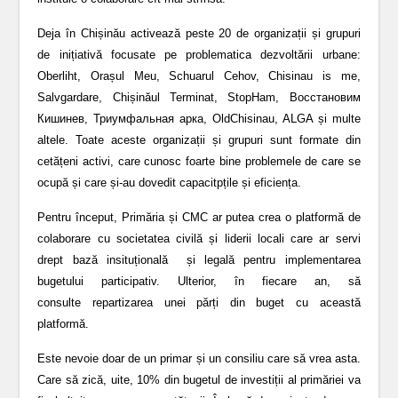
Deja în Chișinău activează peste 20 de organizații și grupuri
de inițiativă focusate pe problematica dezvoltării urbane:
Oberliht, Orașul Meu, Schuarul Cehov, Chisinau is me,
Salvgardare, Chișinăul Terminat, StopHam, Восстановим
Кишинев, Триумфальная арка, OldChisinau, ALGA și multe
altele. Toate aceste organizații și grupuri sunt formate din
cetățeni activi, care cunosc foarte bine problemele de care se
ocupă și care și-au dovedit capacitpțile și eficiența.
Pentru început, Primăria și CMC ar putea crea o platformă de
colaborare cu societatea civilă și liderii locali care ar servi
drept bază insituțională și legală pentru implementarea
bugetului participativ. Ulterior, în fiecare an, să
consulte repartizarea unei părți din buget cu această
platformă.
Este nevoie doar de un primar și un consiliu care să vrea asta.
Care să zică, uite, 10% din bugetul de investiții al primăriei va