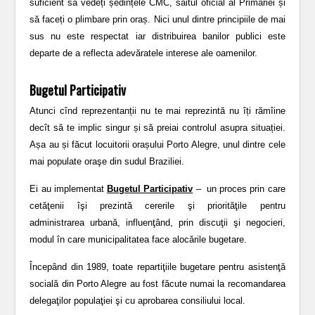
suficient să vedeți ședințele CMC, saitul oficial al Primăriei și
să faceți o plimbare prin oraș. Nici unul dintre principiile de mai
sus nu este respectat iar distribuirea banilor publici este
departe de a reflecta adevăratele interese ale oamenilor.
Bugetul Participativ
Atunci cînd reprezentanții nu te mai reprezintă nu îți rămîine
decît să te implic singur și să preiai controlul asupra situației.
Așa au și făcut locuitorii orașului Porto Alegre, unul dintre cele
mai populate oraşe din sudul Braziliei.
Ei au implementat
Bugetul Participativ
– un proces prin care
cetăţenii îşi prezintă cererile şi priorităţile pentru
administrarea urbană, influenţând, prin discuţii şi negocieri,
modul în care municipalitatea face alocările bugetare.
Începând din 1989, toate repartiţiile bugetare pentru asistenţă
socială din Porto Alegre au fost făcute numai la recomandarea
delegaţilor populaţiei şi cu aprobarea consiliului local.