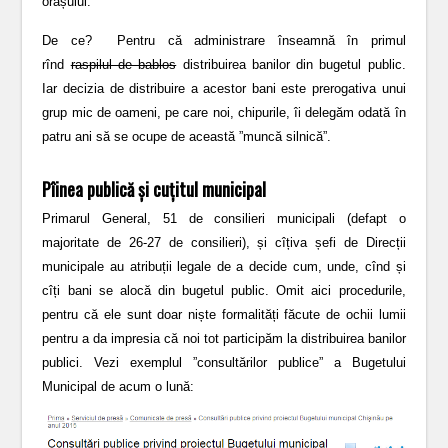
orașului.
De ce? Pentru că administrare înseamnă în primul
rînd
raspilul de bablos
distribuirea banilor din bugetul public.
Iar decizia de distribuire a acestor bani este prerogativa unui
grup mic de oameni, pe care noi, chipurile, îi delegăm odată în
patru ani să se ocupe de această ”muncă silnică”.
Pîinea publică și cuțitul municipal
Primarul General, 51 de consilieri municipali (defapt o
majoritate de 26-27 de consilieri), și cîțiva șefi de Direcții
municipale au atribuții legale de a decide cum, unde, cînd și
cîți bani se alocă din bugetul public. Omit aici procedurile,
pentru că ele sunt doar niște formalități făcute de ochii lumii
pentru a da impresia că noi tot participăm la distribuirea banilor
publici. Vezi exemplul ”consultărilor publice” a Bugetului
Municipal de acum o lună: