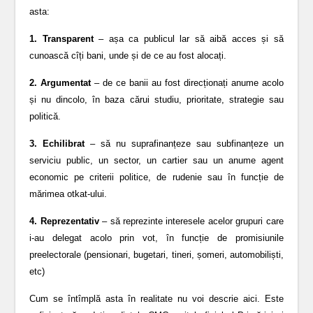
asta:
1. Transparent
– așa ca publicul lar să aibă acces și să
cunoască cîți bani, unde și de ce au fost alocați.
2. Argumentat
– de ce banii au fost direcționați anume acolo
și nu dincolo, în baza cărui studiu, prioritate, strategie sau
politică.
3. Echilibrat
– să nu suprafinanțeze sau subfinanțeze un
serviciu public, un sector, un cartier sau un anume agent
economic pe criterii politice, de rudenie sau în funcție de
mărimea otkat-ului.
4. Reprezentativ
– să reprezinte interesele acelor grupuri care
i-au delegat acolo prin vot, în funcție de promisiunile
preelectorale (pensionari, bugetari, tineri, șomeri, automobiliști,
etc)
Cum se întîmplă asta în realitate nu voi descrie aici. Este