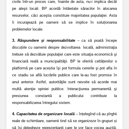
civile într-un proces care, înainte de asta, nu-i implica decât
pe aleşii locali. BP acordă întâietate săracilor în alocarea
resurselor, căci aceştia constituie majoritatea populaţiei. Asta
îi incurajează pe oameni să se implice în soluționarea
problemelor locale.
3.
Răspundere și responsabilitate
–
ca să poată începe
discuțiile cu oamenii despre dezvoltarea locală,
administraţia
trebuie să dezvăluie populaţiei care este situaţia economică şi
financiară reală a municipalităţii. BP le oferiră celtățenilor o
platformă pe care aceștia îşi pot formula cererile şi pot afla în
ce stadiu se află lucrările publice care le-au fost promise în
anul anterior. Astfel, autorităţile sunt nevoite să acorde mai
multă atenţie opiniei publice. Interacţiunea permanentă şi
presiunea constantă a publicului contribuie la
responsabilizarea întregului sistem.
4.
Capacitatea de organizare locală
–
înțelegînd că au pîrghii
reale de schimbare, oamenii tind să se organizeze în grupuri și
să își delegheze reprezentanți care le vor face vocea auzită.